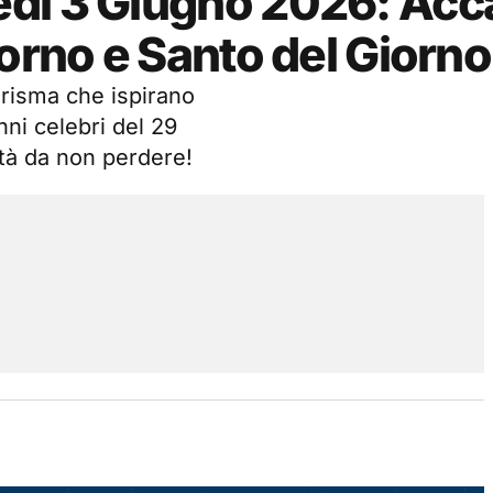
edì 3 Giugno 2026: Ac
iorno e Santo del Giorno
forisma che ispirano
nni celebri del 29
sità da non perdere!