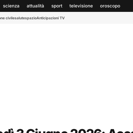
scienza
attualità
sport
televisione
oroscopo
ne civile
salute
spazio
Anticipazioni TV