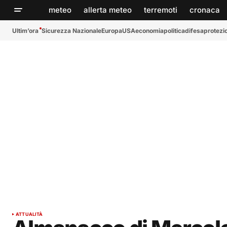
meteo
allerta meteo
terremoti
cronaca
Ultim’ora
Sicurezza Nazionale
Europa
USA
economia
politica
difesa
protezio
ATTUALITÀ