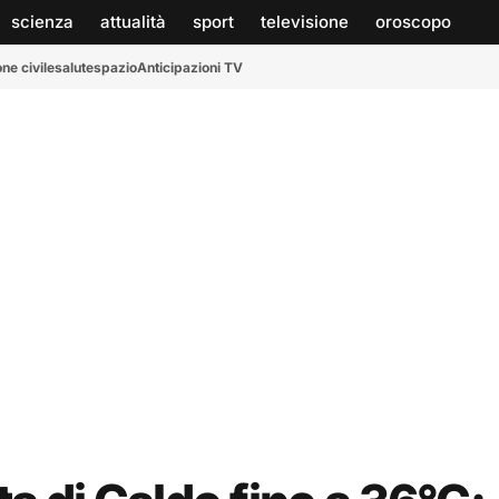
scienza
attualità
sport
televisione
oroscopo
ne civile
salute
spazio
Anticipazioni TV