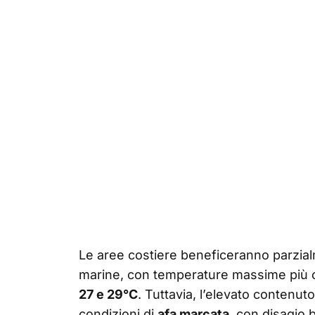
Le aree costiere beneficeranno parzialm
marine, con temperature massime più 
27 e 29°C
. Tuttavia, l’elevato contenut
condizioni di
afa marcata
, con disagio 