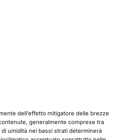
ente dell’effetto mitigatore delle brezze
contenute, generalmente comprese tra
o di umidità nei bassi strati determinerà
bioclimatico accentuato soprattutto nelle