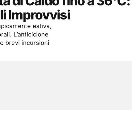
a di Caldo fino a 36°C:
li Improvvisi
tipicamente estiva,
ali. L’anticiclone
 brevi incursioni