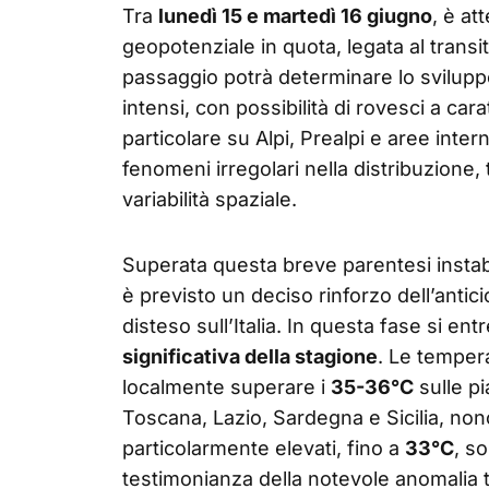
Tra
lunedì 15 e martedì 16 giugno
, è a
geopotenziale in quota, legata al transit
passaggio potrà determinare lo svilupp
intensi, con possibilità di rovesci a car
particolare su Alpi, Prealpi e aree intern
fenomeni irregolari nella distribuzione, 
variabilità spaziale.
Superata questa breve parentesi instab
è previsto un deciso rinforzo dell’anti
disteso sull’Italia. In questa fase si ent
significativa della stagione
. Le temper
localmente superare i
35-36°C
sulle pi
Toscana, Lazio, Sardegna e Sicilia, nonc
particolarmente elevati, fino a
33°C
, s
testimonianza della notevole anomalia 