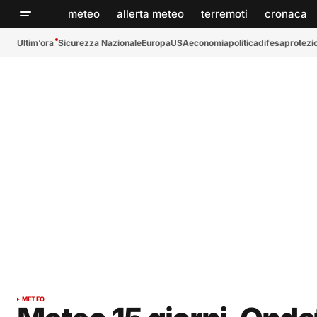
meteo
allerta meteo
terremoti
cronaca
Ultim’ora
Sicurezza Nazionale
Europa
USA
economia
politica
difesa
protezio
METEO