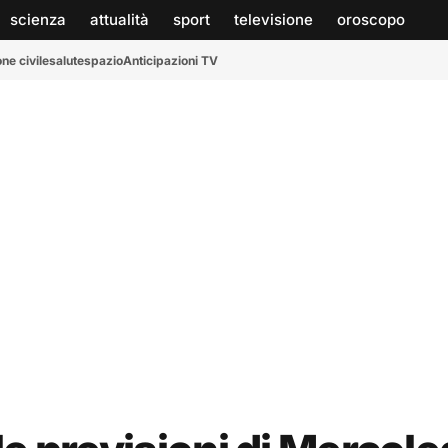
scienza
attualità
sport
televisione
oroscopo
ne civile
salute
spazio
Anticipazioni TV