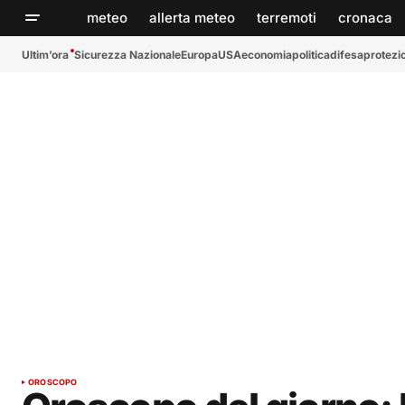
meteo
allerta meteo
terremoti
cronaca
Ultim’ora
Sicurezza Nazionale
Europa
USA
economia
politica
difesa
protezio
OROSCOPO