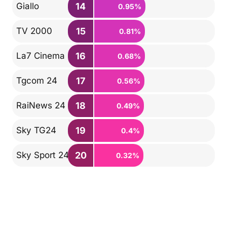
14
Giallo
0.95%
15
TV 2000
0.81%
16
La7 Cinema
0.68%
17
Tgcom 24
0.56%
18
RaiNews 24
0.49%
19
Sky TG24
0.4%
20
Sky Sport 24
0.32%