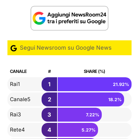
Segui Newsroom su Google News
CANALE
#
SHARE (%)
1
Rai1
21.92%
2
Canale5
18.2%
3
Rai3
7.22%
4
Rete4
5.27%