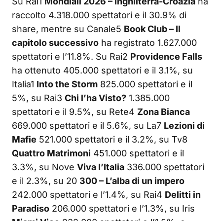
Su Rai1
Mondiali 2026 – Inghilterra-Croazia
ha
raccolto 4.318.000 spettatori e il 30.9% di
share, mentre su Canale5
Book Club – Il
capitolo successivo
ha registrato 1.627.000
spettatori e l’11.8%. Su Rai2
Providence Falls
ha ottenuto 405.000 spettatori e il 3.1%, su
Italia1
Into the Storm
825.000 spettatori e il
5%, su Rai3
Chi l’ha Visto?
1.385.000
spettatori e il 9.5%, su Rete4
Zona Bianca
669.000 spettatori e il 5.6%, su La7
Lezioni di
Mafie
521.000 spettatori e il 3.2%, su Tv8
Quattro Matrimoni
451.000 spettatori e il
3.3%, su Nove
Viva l’Italia
336.000 spettatori
e il 2.3%, su 20
300 – L’alba di un impero
242.000 spettatori e l’1.4%, su Rai4
Delitti in
Paradiso
206.000 spettatori e l’1.3%, su Iris