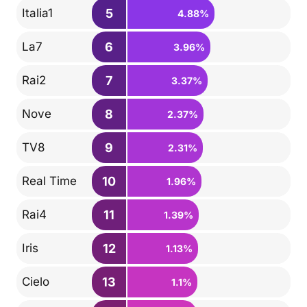
5
Italia1
4.88%
6
La7
3.96%
7
Rai2
3.37%
8
Nove
2.37%
9
TV8
2.31%
10
Real Time
1.96%
11
Rai4
1.39%
12
Iris
1.13%
13
Cielo
1.1%