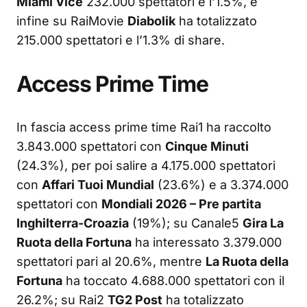
Miami Vice
232.000 spettatori e l’1.5%, e
infine su RaiMovie
Diabolik
ha totalizzato
215.000 spettatori e l’1.3% di share.
Access Prime Time
In fascia access prime time Rai1 ha raccolto
3.843.000 spettatori con
Cinque Minuti
(24.3%), per poi salire a 4.175.000 spettatori
con
Affari Tuoi Mundial
(23.6%) e a 3.374.000
spettatori con
Mondiali 2026 – Pre partita
Inghilterra-Croazia
(19%); su Canale5
Gira La
Ruota della Fortuna
ha interessato 3.379.000
spettatori pari al 20.6%, mentre
La Ruota della
Fortuna
ha toccato 4.688.000 spettatori con il
26.2%; su Rai2
TG2 Post
ha totalizzato