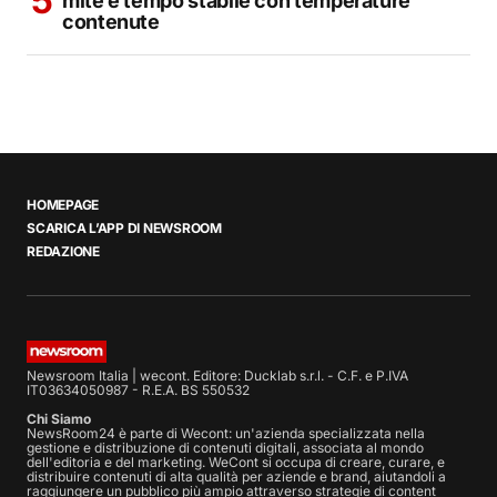
mite e tempo stabile con temperature
contenute
HOMEPAGE
SCARICA L’APP DI NEWSROOM
REDAZIONE
Newsroom Italia | wecont. Editore: Ducklab s.r.l. - C.F. e P.IVA
IT03634050987 - R.E.A. BS 550532
Chi Siamo
NewsRoom24 è parte di Wecont: un'azienda specializzata nella
gestione e distribuzione di contenuti digitali, associata al mondo
dell'editoria e del marketing. WeCont si occupa di creare, curare, e
distribuire contenuti di alta qualità per aziende e brand, aiutandoli a
raggiungere un pubblico più ampio attraverso strategie di content