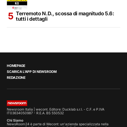
Terremoto N.D., scossa di magnitudo 5.6:
tutti i dettagli
HOMEPAGE
SCARICA L’APP DI NEWSROOM
REDAZIONE
Newsroom Italia | wecont. Editore: Ducklab s.r.l. - C.F. e P.IVA
IT03634050987 - R.E.A. BS 550532
Chi Siamo
NewsRoom24 è parte di Wecont: un'azienda specializzata nella