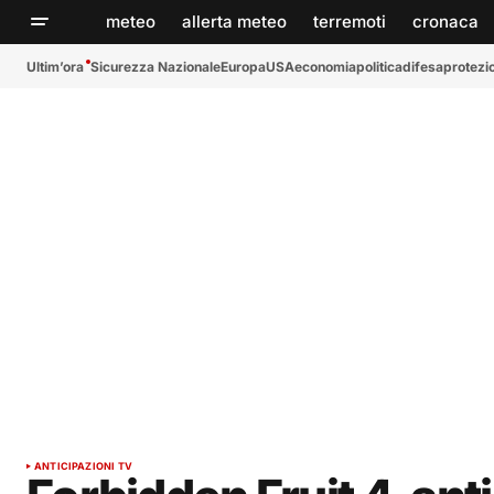
meteo
allerta meteo
terremoti
cronaca
Ultim’ora
Sicurezza Nazionale
Europa
USA
economia
politica
difesa
protezio
ANTICIPAZIONI TV