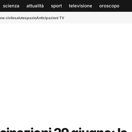
scienza
attualità
sport
televisione
oroscopo
ne civile
salute
spazio
Anticipazioni TV