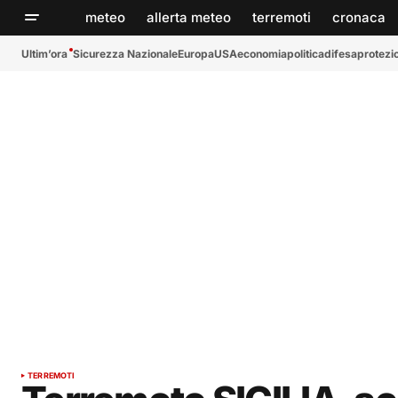
meteo
allerta meteo
terremoti
cronaca
Ultim’ora
Sicurezza Nazionale
Europa
USA
economia
politica
difesa
protezio
TERREMOTI