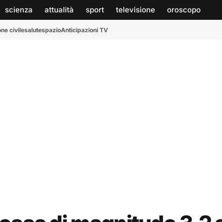
scienza
attualità
sport
televisione
oroscopo
ne civile
salute
spazio
Anticipazioni TV