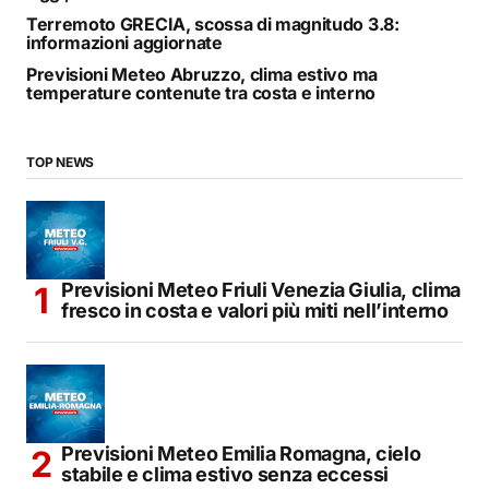
Terremoto GRECIA, scossa di magnitudo 3.8:
informazioni aggiornate
Previsioni Meteo Abruzzo, clima estivo ma
temperature contenute tra costa e interno
TOP NEWS
Previsioni Meteo Friuli Venezia Giulia, clima
fresco in costa e valori più miti nell’interno
Previsioni Meteo Emilia Romagna, cielo
stabile e clima estivo senza eccessi