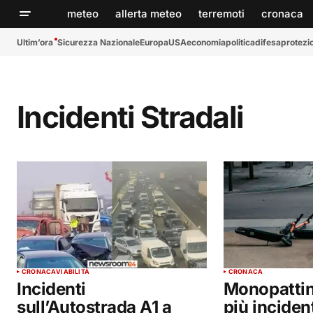
meteo
allerta meteo
terremoti
cronaca
Ultim’ora
Sicurezza Nazionale
Europa
USA
economia
politica
difesa
protezio
Incidenti Stradali
CRONACA
VIABILITÀ
CRONACA
Incidenti
Monopattin
sull’Autostrada A1 a
più inciden