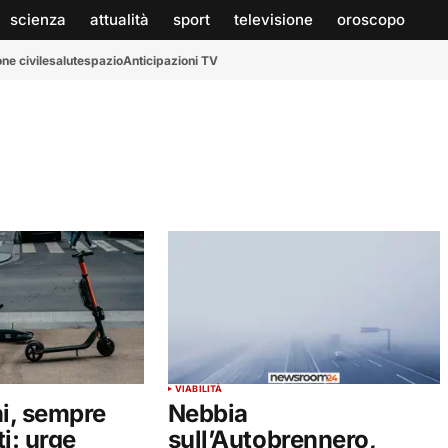
scienza
attualità
sport
televisione
oroscopo
ne civile
salute
spazio
Anticipazioni TV
VIABILITÀ
i, sempre
Nebbia
ti: urge
sull’Autobrennero,