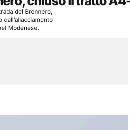
ro, chiuso il tratto A4
strada del Brennero,
o dall’allacciamento
 nel Modenese.