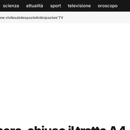
scienza
attualità
sport
televisione
oroscopo
ne civile
salute
spazio
Anticipazioni TV