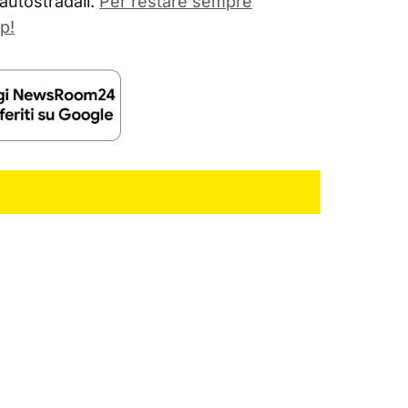
 autostradali.
Per restare sempre
p!