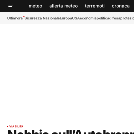
meteo
allerta meteo
terremoti
cronaca
Ultim’ora
Sicurezza Nazionale
Europa
USA
economia
politica
difesa
protezio
VIABILITÀ