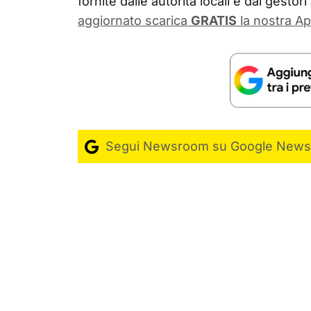
fornite dalle autorità locali e dai gestori
aggiornato scarica
GRATIS
la nostra Ap
Segui Newsroom su Google News