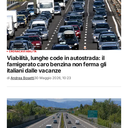
CRONACA
VIABILITÀ
Viabilità, lunghe code in autostrada: il
famigerato caro benzina non ferma gli
italiani dalle vacanze
di
Andrea Bosetti
30 Maggio 2026, 10:23