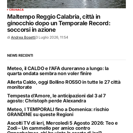
CRONACA
Maltempo Reggio Calabria, città in
ginocchio dopo un Temporale Record:
soccorsi in azione
di
Andrea Bosetti
3 Luglio 2026, 11:54
NEWS RECENTI
Meteo, il CALDO e l’AFA dureranno a lungo: la
quarta ondata sembra non voler finire
Allerta Caldo, oggi Bollino ROSSO in tutte le 27 città
monitorate
Tempesta d’Amore, le anticipazioni dal 3 al 7
agosto: Christoph perde Alexandra
Meteo, I TEMPORALI fino a Domenica: rischio
GRANDINE su queste Regioni
Ascolti TV di ieri, Mercoledì 5 Agosto 2026: Teo e
Zodì – Un cammello per amico contro
Oppenheimer, chi ha vinto la serata di ieri?