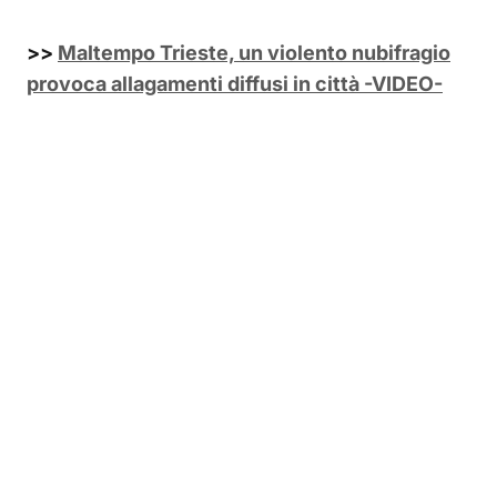
>>
Maltempo Trieste, un violento nubifragio
provoca allagamenti diffusi in città -VIDEO-