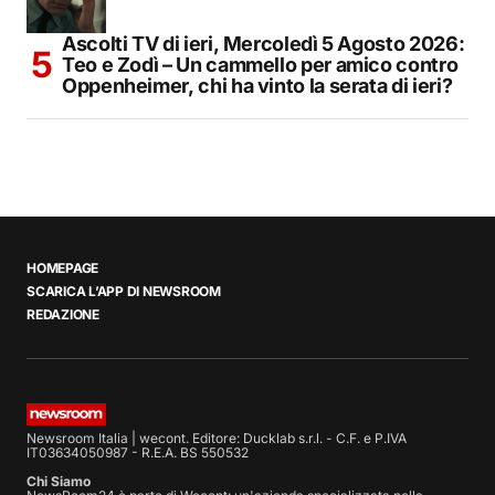
Ascolti TV di ieri, Mercoledì 5 Agosto 2026:
Teo e Zodì – Un cammello per amico contro
Oppenheimer, chi ha vinto la serata di ieri?
HOMEPAGE
SCARICA L’APP DI NEWSROOM
REDAZIONE
Newsroom Italia | wecont. Editore: Ducklab s.r.l. - C.F. e P.IVA
IT03634050987 - R.E.A. BS 550532
Chi Siamo