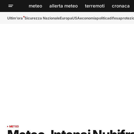
meteo
allerta meteo
terremoti
cronaca
Ultim’ora
Sicurezza Nazionale
Europa
USA
economia
politica
difesa
protezio
METEO