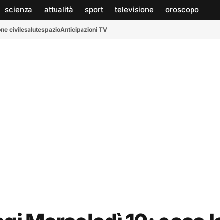
scienza
attualità
sport
televisione
oroscopo
ne civile
salute
spazio
Anticipazioni TV