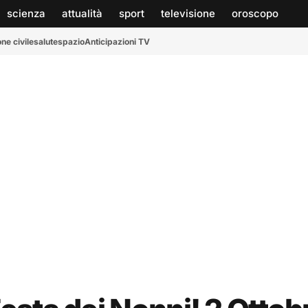
scienza
attualità
sport
televisione
oroscopo
ne civile
salute
spazio
Anticipazioni TV