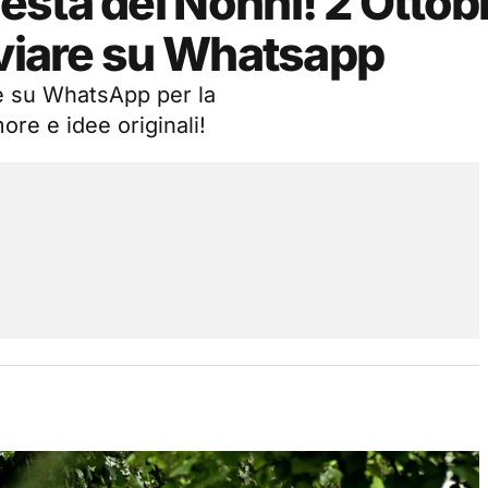
sta dei Nonni! 2 Ottob
nviare su Whatsapp
are su WhatsApp per la
ore e idee originali!