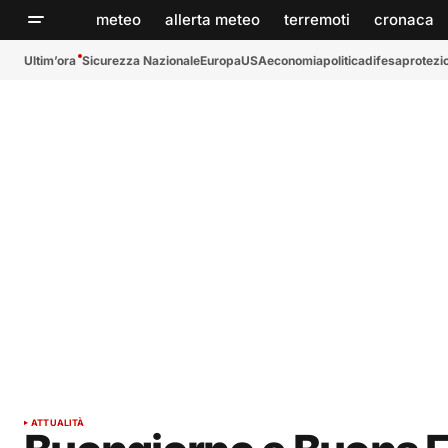
meteo
allerta meteo
terremoti
cronaca
Ultim’ora
Sicurezza Nazionale
Europa
USA
economia
politica
difesa
protezio
ATTUALITÀ