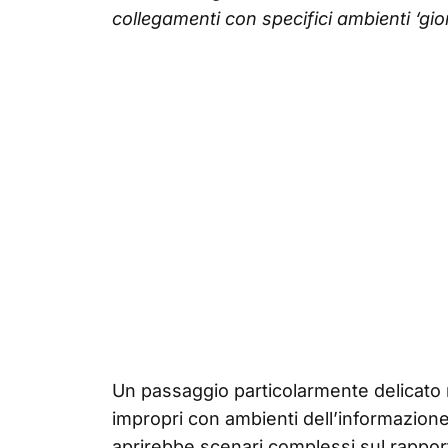
collegamenti con specifici ambienti ‘gior
Un passaggio particolarmente delicato r
impropri con ambienti dell’informazion
aprirebbe scenari complessi sul rappor