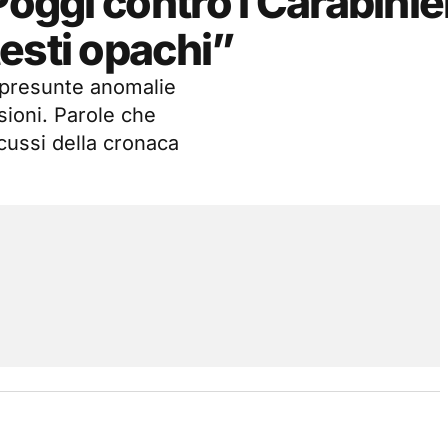
Poggi contro i Carabinier
esti opachi”
a presunte anomalie
sioni. Parole che
scussi della cronaca