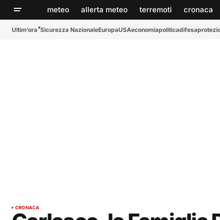
meteo
allerta meteo
terremoti
cronaca
Ultim’ora
Sicurezza Nazionale
Europa
USA
economia
politica
difesa
protezio
CRONACA