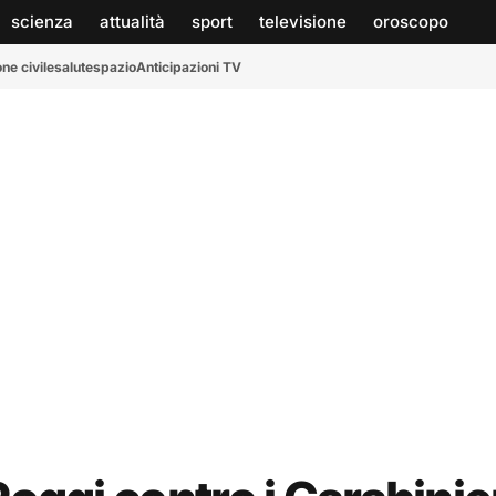
scienza
attualità
sport
televisione
oroscopo
ne civile
salute
spazio
Anticipazioni TV