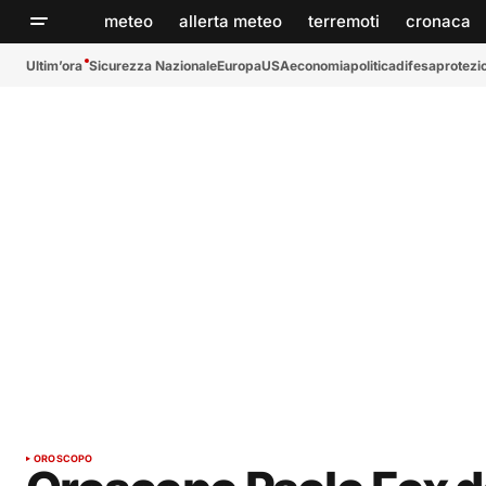
meteo
allerta meteo
terremoti
cronaca
Ultim’ora
Sicurezza Nazionale
Europa
USA
economia
politica
difesa
protezio
OROSCOPO