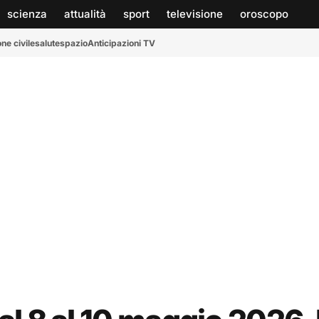
scienza
attualità
sport
televisione
oroscopo
ne civile
salute
spazio
Anticipazioni TV