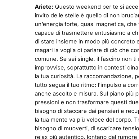
Ariete:
Questo weekend per te si accend
invito delle stelle è quello di non bruc
un’energia forte, quasi magnetica, che 
capace di trasmettere entusiasmo a chi t
di stare insieme in modo più concreto e 
magari la voglia di parlare di ciò che c
comune. Se sei single, il fascino non ti
improvvise, soprattutto in contesti din
la tua curiosità. La raccomandazione, p
tutto segua il tuo ritmo: l’impulso a co
anche ascolto e misura. Sul piano più pr
pressioni e non trasformare questi due 
bisogno di staccare dai pensieri e recu
la tua mente va più veloce del corpo. T
bisogno di muoverti, di scaricare tens
relax più autentico, lontano dal rumore 