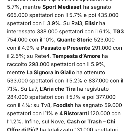
5.7%, mentre
Sport Mediaset
ha segnato
665.000 spettatori con il 5.7% e poi 435.000
spettatori con il 3.9%. Su Rai3,
Elisir
ha
interessato 338.000 spettatori con il 6.1%,
TG3
754.000 con il 10%,
Quante Storie
523.000
con il 4.9% e
Passato e Presente
291.000 con
il 2.5%; su Rete4,
Tempesta d’Amore
ha
raccolto 298.000 spettatori con il 5.9%,
mentre
La Signora in Giallo
ha ottenuto
533.000 spettatori con il 5.2% e 837.000 con il
7.1%. Su La7,
L’Aria che Tira
ha registrato
284.000 spettatori con il 5.1% e poi 377.000
con il 4%; su Tv8,
Foodish
ha segnato 59.000
spettatori con l’1% e
4 Ristoranti
120.000 con
l’1.2%. Infine, sul Nove,
Cash or Trash – Chi
Offre di Più?
ha totalizzato 131.000 spettatori