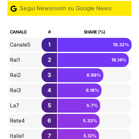
Segui Newsroom su Google News
CANALE
#
SHARE (%)
1
Canale5
19.32%
2
Rai1
18.14%
3
Rai2
6.99%
4
Rai3
6.16%
5
La7
5.7%
6
Rete4
5.33%
7
Italia1
5.12%