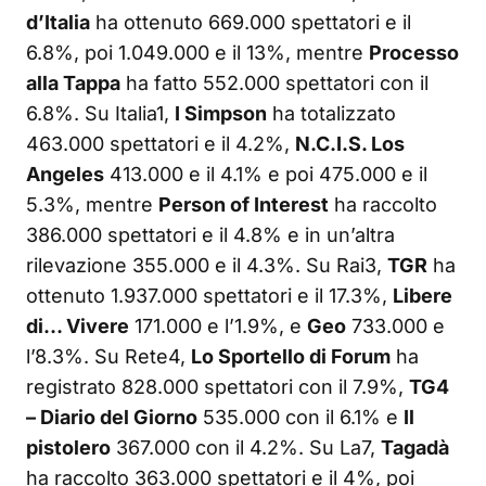
d’Italia
ha ottenuto 669.000 spettatori e il
6.8%, poi 1.049.000 e il 13%, mentre
Processo
alla Tappa
ha fatto 552.000 spettatori con il
6.8%. Su Italia1,
I Simpson
ha totalizzato
463.000 spettatori e il 4.2%,
N.C.I.S. Los
Angeles
413.000 e il 4.1% e poi 475.000 e il
5.3%, mentre
Person of Interest
ha raccolto
386.000 spettatori e il 4.8% e in un’altra
rilevazione 355.000 e il 4.3%. Su Rai3,
TGR
ha
ottenuto 1.937.000 spettatori e il 17.3%,
Libere
di… Vivere
171.000 e l’1.9%, e
Geo
733.000 e
l’8.3%. Su Rete4,
Lo Sportello di Forum
ha
registrato 828.000 spettatori con il 7.9%,
TG4
– Diario del Giorno
535.000 con il 6.1% e
Il
pistolero
367.000 con il 4.2%. Su La7,
Tagadà
ha raccolto 363.000 spettatori e il 4%, poi