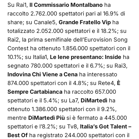
Su Rai1,
Il Commissario Montalbano
ha
raccolto 2.762.000 spettatori pari al 16.9% di
share; su Canale5,
Grande Fratello Vip
ha
totalizzato 2.052.000 spettatori e il 18.2%; su
Rai2, la prima semifinale dell’Eurovision Song
Contest ha ottenuto 1.856.000 spettatori con il
10.1%; su Italia1,
Le Iene presentano: Inside
ha
segnato 780.000 spettatori e il 6.7%; su Rai3,
Indovina Chi Viene a Cena
ha interessato
874.000 spettatori con il 4.8%; su Rete4,
È
Sempre Cartabianca
ha raccolto 657.000
spettatori e il 5.4%; su La7,
DiMartedì
ha
ottenuto 1.386.000 spettatori con il 9.2%,
mentre
DiMartedì Più
si è fermato a 445.000
spettatori e l’8.2%; su Tv8,
Italia’s Got Talent –
Best Of
ha registrato 244.000 spettatori con il