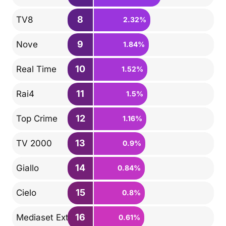
8
TV8
2.32%
9
Nove
1.84%
10
Real Time
1.52%
11
Rai4
1.5%
12
Top Crime
1.16%
13
TV 2000
0.9%
14
Giallo
0.84%
15
Cielo
0.8%
16
Mediaset Extra
0.61%