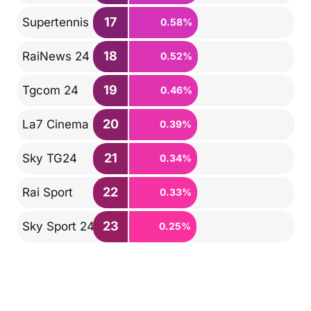
17
Supertennis
0.58%
18
RaiNews 24
0.52%
19
Tgcom 24
0.46%
20
La7 Cinema
0.39%
21
Sky TG24
0.34%
22
Rai Sport
0.33%
23
Sky Sport 24
0.25%