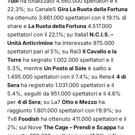
Tuoi
ha totalizzato 4.560.000 spettatori e il
22.3%; su Canale5
Gira La Ruota della Fortuna
ha ottenuto 3.661.000 spettatori con il 19.1% di
share e
La Ruota della Fortuna
4.517.000
spettatori con il 22.1%; su Italia1
N.C.I.S. –
Unità Anticrimine
ha interessato 975.000
spettatori pari al 5%; su Rai3
Il Cavallo e la
Torre
ha segnato 1.002.000 spettatori e il
5.3%, mentre
Un Posto al Sole
è salito a
1.495.000 spettatori con il 7.4%; su Rete4
4 di
Sera
ha registrato 1.031.000 spettatori e il
5.4%, seguiti da 951.000 spettatori e il 4.6%
per
4 di Sera
; su La7
Otto e Mezzo
ha
raggiunto 1.801.000 spettatori con l’8.9%; su
Tv8
Foodish
ha ottenuto 411.000 spettatori e il
2%; sul Nove
The Cage – Prendi e Scappa
ha