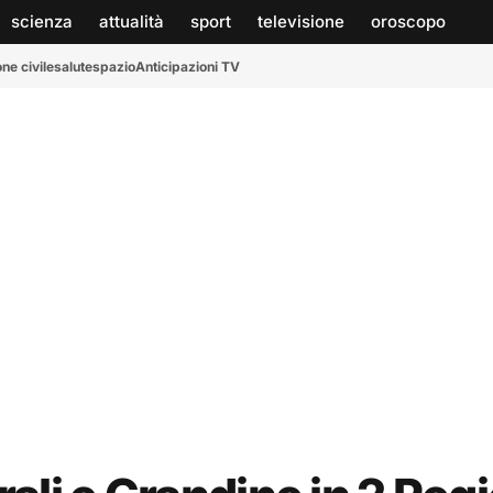
scienza
attualità
sport
televisione
oroscopo
ne civile
salute
spazio
Anticipazioni TV