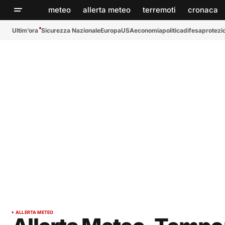
meteo
allerta meteo
terremoti
cronaca
Ultim’ora
Sicurezza Nazionale
Europa
USA
economia
politica
difesa
protezio
ALLERTA METEO