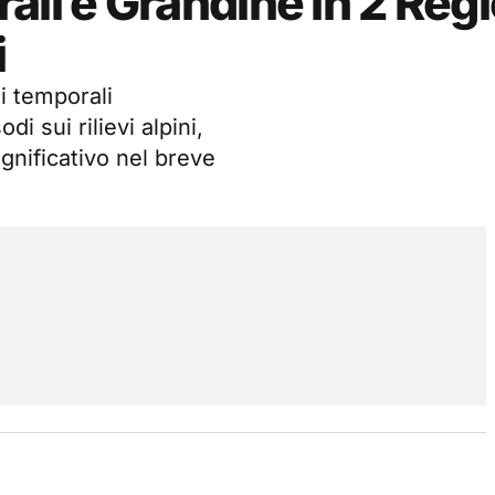
ali e Grandine in 2 Regi
i
ti temporali
di sui rilievi alpini,
ignificativo nel breve