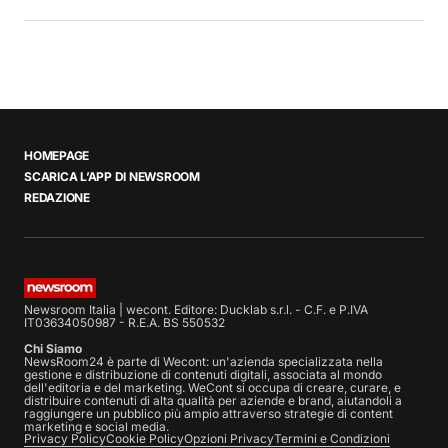
HOMEPAGE
SCARICA L’APP DI NEWSROOM
REDAZIONE
Newsroom Italia | wecont. Editore: Ducklab s.r.l. - C.F. e P.IVA
IT03634050987 - R.E.A. BS 550532
Chi Siamo
NewsRoom24 è parte di Wecont: un'azienda specializzata nella
gestione e distribuzione di contenuti digitali, associata al mondo
dell'editoria e del marketing. WeCont si occupa di creare, curare, e
distribuire contenuti di alta qualità per aziende e brand, aiutandoli a
raggiungere un pubblico più ampio attraverso strategie di content
marketing e social media.
Privacy Policy
Cookie Policy
Opzioni Privacy
Termini e Condizioni