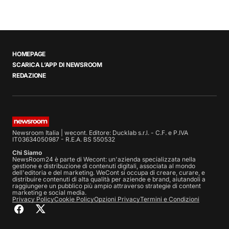
HOMEPAGE
SCARICA L’APP DI NEWSROOM
REDAZIONE
Newsroom Italia | wecont. Editore: Ducklab s.r.l. - C.F. e P.IVA
IT03634050987 - R.E.A. BS 550532
Chi Siamo
NewsRoom24 è parte di Wecont: un'azienda specializzata nella
gestione e distribuzione di contenuti digitali, associata al mondo
dell'editoria e del marketing. WeCont si occupa di creare, curare, e
distribuire contenuti di alta qualità per aziende e brand, aiutandoli a
raggiungere un pubblico più ampio attraverso strategie di content
marketing e social media.
Privacy Policy
Cookie Policy
Opzioni Privacy
Termini e Condizioni