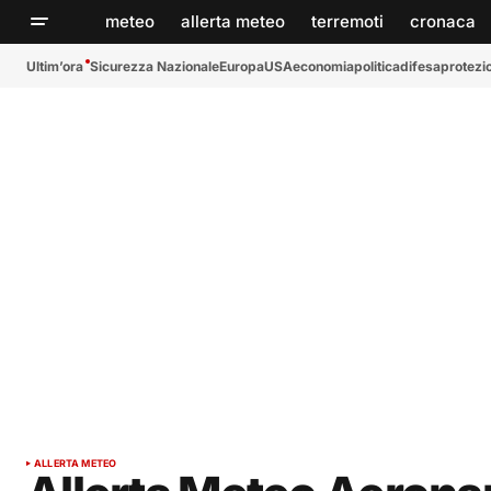
meteo
allerta meteo
terremoti
cronaca
Ultim’ora
Sicurezza Nazionale
Europa
USA
economia
politica
difesa
protezio
ALLERTA METEO