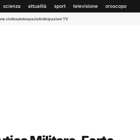
scienza
attualità
sport
televisione
oroscopo
ne civile
salute
spazio
Anticipazioni TV