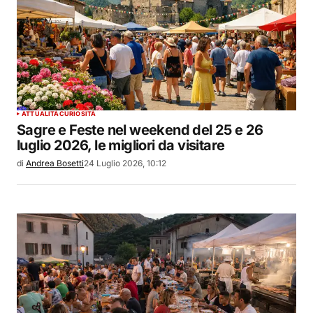
ATTUALITÀ
CURIOSITÀ
Sagre e Feste nel weekend del 25 e 26
luglio 2026, le migliori da visitare
di
Andrea Bosetti
24 Luglio 2026, 10:12