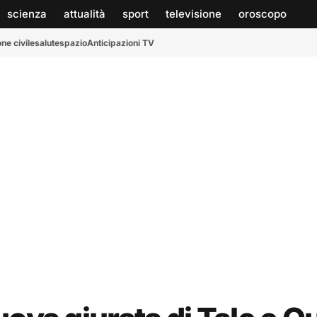
scienza
attualità
sport
televisione
oroscopo
ne civile
salute
spazio
Anticipazioni TV