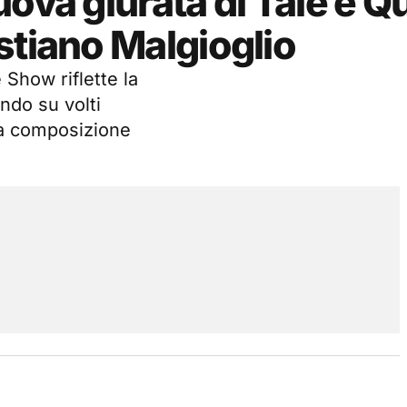
ova giurata di Tale e Q
stiano Malgioglio
 Show riflette la
ando su volti
lla composizione