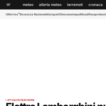
meteo
allerta meteo
terremoti
cronaca
Ultim’ora
Sicurezza Nazionale
Europa
USA
economia
politica
difesa
protezio
ATTUALITÀ
TELEVISIONE