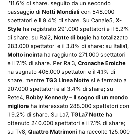
l’11.6% di share, seguito da un secondo
passaggio di
Notti Mondiali
con 548.000
spettatori e il 9.4% di share. Su Canale5,
X-
Style
ha registrato 291.000 spettatori e il 5.2%
di share; su Rai2,
Notte di bugie
ha totalizzato
283.000 spettatori e il 3.8% di share; su Italia1,
Molto incinta
ha raggiunto 271.000 spettatori
e il 7.1% di share. Per Rai3,
Cronache Eroiche
ha segnato 406.000 spettatori e il 4.1% di
share, mentre
TG3 Linea Notte
si è fermato a
207.000 spettatori e al 3.4% di share; su
Rete4,
Bobby Kennedy – Il sogno di un mondo
migliore
ha interessato 288.000 spettatori con
il 9.2% di share. Su La7,
TGLa7 Notte
ha
ottenuto 240.000 spettatori e il 7.1% di share;
su Tv8,
Quattro Matrimoni
ha raccolto 125.000