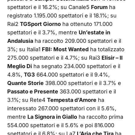
spettatori e il 16.2%; su Canale5
Forum
ha
registrato 1.195.000 spettatori e il 18.1%; su
Rai2
TGSport Giorno
ha ottenuto 171.000
spettatori e il 3.7%, mentre
Un’estate in
Andalusia
ha raccolto 209.000 spettatori e il
3%; su Italia1
FBI: Most Wanted
ha totalizzato
275.000 spettatori e il 4.7%; su Rai3
Elisir – Il
Meglio Di
ha segnato 234.000 spettatori e il
4.8%,
TG3
664.000 spettatori e il 9.4%,
Quante Storie
398.000 spettatori e il 3.7% e
Passato e Presente
363.000 spettatori e il
3.1%; su Rete4
Tempesta d’Amore
ha
interessato 267.000 spettatori con il 5.6%,
mentre
La Signora in Giallo
ha raccolto prima
554.000 spettatori e il 5.6% e poi 816.000
spettatori e il 6.8%; su La7
L’Aria che Tira
ha