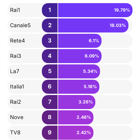
1
Rai1
19.79%
2
Canale5
18.03%
3
Rete4
6.1%
4
Rai3
6.09%
5
La7
5.34%
6
Italia1
5.16%
7
Rai2
3.26%
8
Nove
2.48%
9
TV8
2.42%