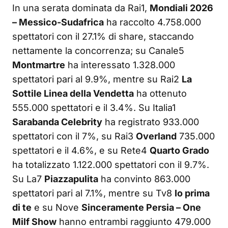
In una serata dominata da Rai1,
Mondiali 2026
– Messico-Sudafrica
ha raccolto 4.758.000
spettatori con il 27.1% di share, staccando
nettamente la concorrenza; su Canale5
Montmartre
ha interessato 1.328.000
spettatori pari al 9.9%, mentre su Rai2
La
Sottile Linea della Vendetta
ha ottenuto
555.000 spettatori e il 3.4%. Su Italia1
Sarabanda Celebrity
ha registrato 933.000
spettatori con il 7%, su Rai3
Overland
735.000
spettatori e il 4.6%, e su Rete4
Quarto Grado
ha totalizzato 1.122.000 spettatori con il 9.7%.
Su La7
Piazzapulita
ha convinto 863.000
spettatori pari al 7.1%, mentre su Tv8
Io prima
di te
e su Nove
Sinceramente Persia – One
Milf Show
hanno entrambi raggiunto 479.000