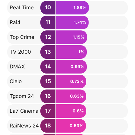
10
Real Time
1.88%
11
Rai4
1.74%
12
Top Crime
1.15%
13
TV 2000
1%
14
DMAX
0.99%
15
Cielo
0.73%
16
Tgcom 24
0.63%
17
La7 Cinema
0.6%
18
RaiNews 24
0.53%