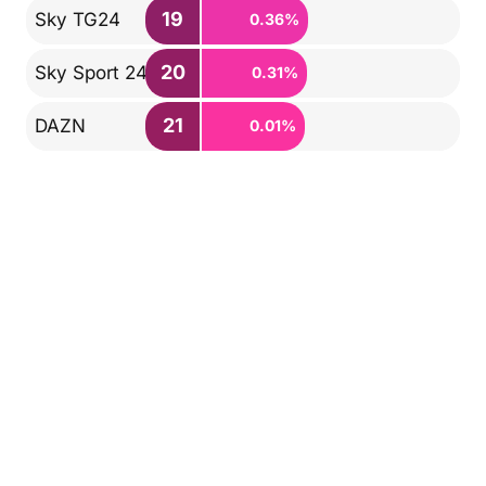
19
Sky TG24
0.36%
20
Sky Sport 24
0.31%
21
DAZN
0.01%