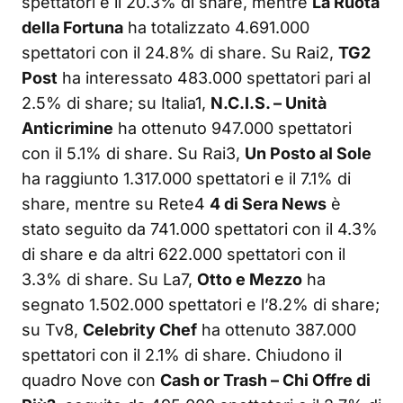
spettatori e il 20.3% di share, mentre
La Ruota
della Fortuna
ha totalizzato 4.691.000
spettatori con il 24.8% di share. Su Rai2,
TG2
Post
ha interessato 483.000 spettatori pari al
2.5% di share; su Italia1,
N.C.I.S. – Unità
Anticrimine
ha ottenuto 947.000 spettatori
con il 5.1% di share. Su Rai3,
Un Posto al Sole
ha raggiunto 1.317.000 spettatori e il 7.1% di
share, mentre su Rete4
4 di Sera News
è
stato seguito da 741.000 spettatori con il 4.3%
di share e da altri 622.000 spettatori con il
3.3% di share. Su La7,
Otto e Mezzo
ha
segnato 1.502.000 spettatori e l’8.2% di share;
su Tv8,
Celebrity Chef
ha ottenuto 387.000
spettatori con il 2.1% di share. Chiudono il
quadro Nove con
Cash or Trash – Chi Offre di