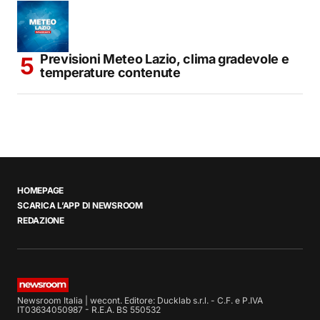
Previsioni Meteo Lazio, clima gradevole e
temperature contenute
HOMEPAGE
SCARICA L’APP DI NEWSROOM
REDAZIONE
Newsroom Italia | wecont. Editore: Ducklab s.r.l. - C.F. e P.IVA
IT03634050987 - R.E.A. BS 550532