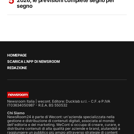
2026, le previsioni complete segno per
segno
HOMEPAGE
SCARICA L’APP DI NEWSROOM
REDAZIONE
Newsroom Italia | wecont. Editore: Ducklab s.r.l. - C.F. e P.IVA
IT03634050987 - R.E.A. BS 550532
Chi Siamo
NewsRoom24 è parte di Wecont: un'azienda specializzata nella
gestione e distribuzione di contenuti digitali, associata al mondo
dell'editoria e del marketing. WeCont si occupa di creare, curare, e
distribuire contenuti di alta qualità per aziende e brand, aiutandoli a
raggiungere un pubblico più ampio attraverso strategie di content