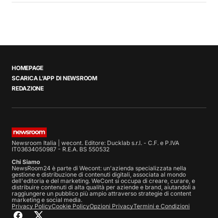
HOMEPAGE
SCARICA L’APP DI NEWSROOM
REDAZIONE
Newsroom Italia | wecont. Editore: Ducklab s.r.l. - C.F. e P.IVA
IT03634050987 - R.E.A. BS 550532
Chi Siamo
NewsRoom24 è parte di Wecont: un'azienda specializzata nella
gestione e distribuzione di contenuti digitali, associata al mondo
dell'editoria e del marketing. WeCont si occupa di creare, curare, e
distribuire contenuti di alta qualità per aziende e brand, aiutandoli a
raggiungere un pubblico più ampio attraverso strategie di content
marketing e social media.
Privacy Policy
Cookie Policy
Opzioni Privacy
Termini e Condizioni