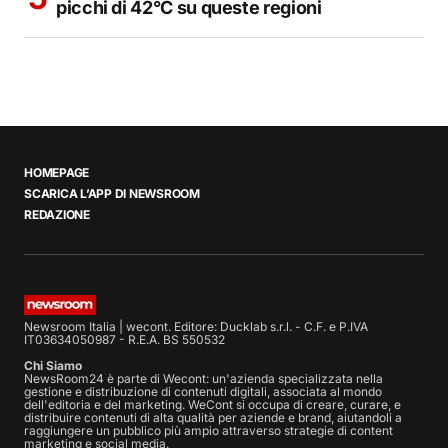
picchi di 42°C su queste regioni
HOMEPAGE
SCARICA L’APP DI NEWSROOM
REDAZIONE
Newsroom Italia | wecont. Editore: Ducklab s.r.l. - C.F. e P.IVA
IT03634050987 - R.E.A. BS 550532
Chi Siamo
NewsRoom24 è parte di Wecont: un'azienda specializzata nella
gestione e distribuzione di contenuti digitali, associata al mondo
dell'editoria e del marketing. WeCont si occupa di creare, curare, e
distribuire contenuti di alta qualità per aziende e brand, aiutandoli a
raggiungere un pubblico più ampio attraverso strategie di content
marketing e social media.