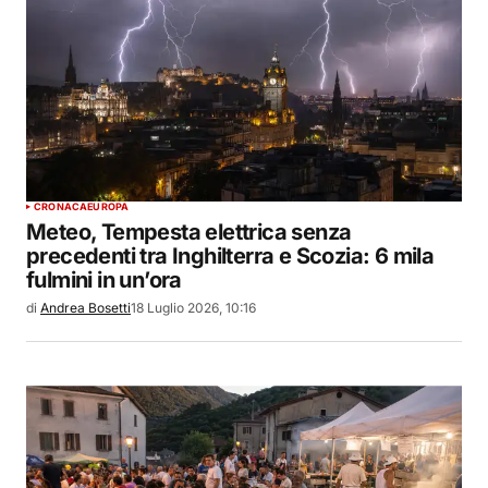
CRONACA
EUROPA
Meteo, Tempesta elettrica senza
precedenti tra Inghilterra e Scozia: 6 mila
fulmini in un’ora
di
Andrea Bosetti
18 Luglio 2026, 10:16