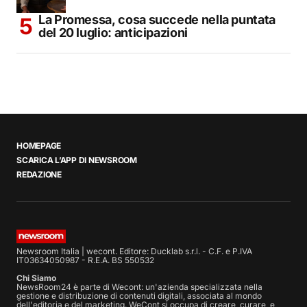
La Promessa, cosa succede nella puntata
del 20 luglio: anticipazioni
HOMEPAGE
SCARICA L’APP DI NEWSROOM
REDAZIONE
Newsroom Italia | wecont. Editore: Ducklab s.r.l. - C.F. e P.IVA
IT03634050987 - R.E.A. BS 550532
Chi Siamo
NewsRoom24 è parte di Wecont: un'azienda specializzata nella
gestione e distribuzione di contenuti digitali, associata al mondo
dell'editoria e del marketing. WeCont si occupa di creare, curare, e