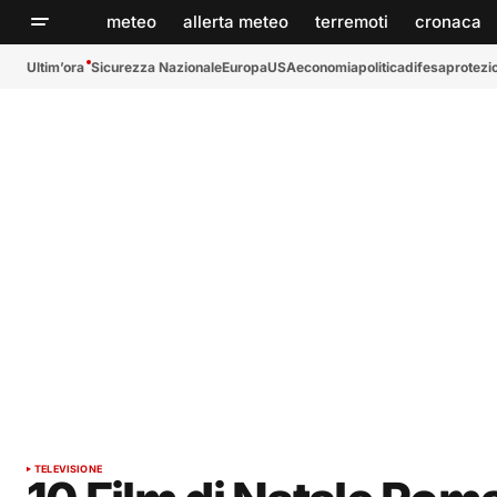
meteo
allerta meteo
terremoti
cronaca
Ultim’ora
Sicurezza Nazionale
Europa
USA
economia
politica
difesa
protezio
TELEVISIONE