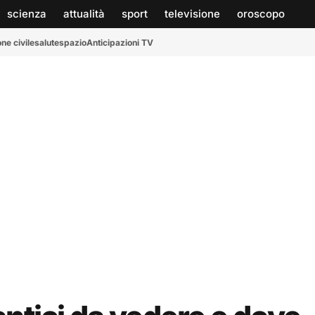
scienza
attualità
sport
televisione
oroscopo
ne civile
salute
spazio
Anticipazioni TV