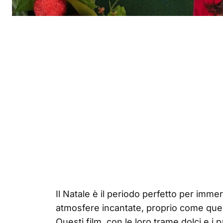
Il Natale è il periodo perfetto per imme
atmosfere incantate, proprio come quelle
Questi film, con le loro trame dolci e i