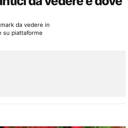
antici da vedere e dove
llmark da vedere in
e su piattaforme