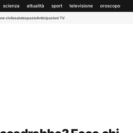
scienza
attualità
sport
televisione
oroscopo
ne civile
salute
spazio
Anticipazioni TV