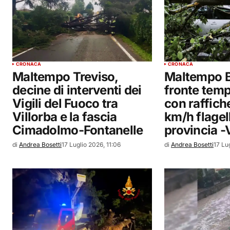
CRONACA
CRONACA
Maltempo Treviso,
Maltempo B
decine di interventi dei
fronte tem
Vigili del Fuoco tra
con raffiche
Villorba e la fascia
km/h flagell
Cimadolmo-Fontanelle
provincia 
di
Andrea Bosetti
17 Luglio 2026, 11:06
di
Andrea Bosetti
17 Lu