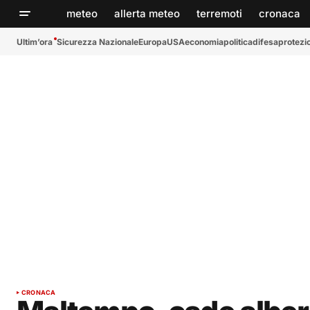
meteo
allerta meteo
terremoti
cronaca
Ultim’ora
Sicurezza Nazionale
Europa
USA
economia
politica
difesa
protezio
CRONACA