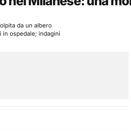
o nel Milanese: una mor
olpita da un albero
i in ospedale; indagini