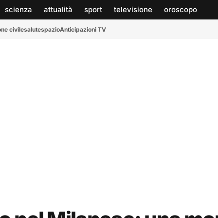
scienza
attualità
sport
televisione
oroscopo
ne civile
salute
spazio
Anticipazioni TV