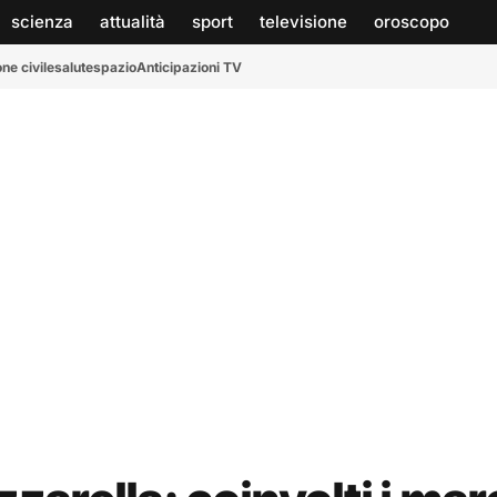
scienza
attualità
sport
televisione
oroscopo
ne civile
salute
spazio
Anticipazioni TV