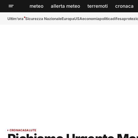
meteo
allerta meteo
terremoti
cronaca
Ultim’ora
Sicurezza Nazionale
Europa
USA
economia
politica
difesa
protezio
CRONACA
SALUTE