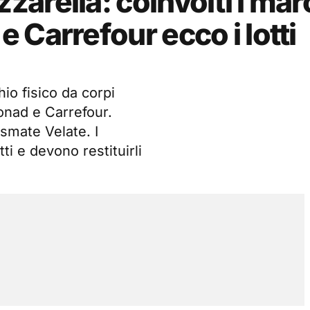
arella: coinvolti i mar
 Carrefour ecco i lotti
hio fisico da corpi
Conad e Carrefour.
smate Velate. I
 e devono restituirli