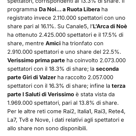
spettatori, corrispondenti al 13.3% di share. Il
programma
Da Noi… a Ruota Libera
ha
registrato invece 2.110.000 spettatori con uno
share pari al 16.1%. Su Canale5, l’
L’Arca di Noè
ha ottenuto 2.425.000 spettatori e il 17.5% di
share, mentre
Amici
ha trionfato con
2.910.000 spettatori e uno share del 22.5%.
Verissimo prima parte
ha coinvolto 2.073.000
spettatori con il 18.3% di share; la
seconda
parte Giri di Valzer
ha raccolto 2.057.000
spettatori con il 16.3% di share; infine la
terza
parte I Saluti di Verissimo
è stata vista da
1.969.000 spettatori, pari al 13.8% di share.
Per le altre reti come Rai2, Italia1, Rai3, Rete4,
La7, Tv8 e Nove, i dati relativi agli spettatori e
allo share non sono disponibili.