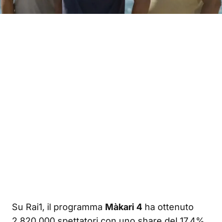
Su Rai1, il programma
Màkari 4
ha ottenuto
2.820.000 spettatori con uno share del 17.4%,