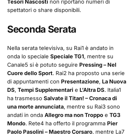
Tesori Nascosti
non riportano numeri di
spettatori o share disponibili.
Seconda Serata
Nella serata televisiva, su Rai1 è andato in
onda lo speciale
Speciale TG1
, mentre su
Canale5 si è potuto seguire
Pressing – Nel
Cuore dello Sport
. Rai2 ha proposto una serie
di appuntamenti con
Presentazione
,
La Nuova
DS
,
Tempi Supplementari
e
L’Altra DS
. Italia1
ha trasmesso
Salvate il Titan! – Cronaca di
una morte annunciata
, mentre su Rai3 sono
andati in onda
Allegro ma non Troppo
e
TG3
Mondo
. Rete4 ha offerto il programma
Pier
Paolo Pasolini – Maestro Corsaro
, mentre La7