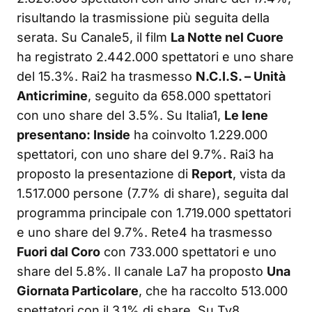
risultando la trasmissione più seguita della
serata. Su Canale5, il film
La Notte nel Cuore
ha registrato 2.442.000 spettatori e uno share
del 15.3%. Rai2 ha trasmesso
N.C.I.S. – Unità
Anticrimine
, seguito da 658.000 spettatori
con uno share del 3.5%. Su Italia1,
Le Iene
presentano: Inside
ha coinvolto 1.229.000
spettatori, con uno share del 9.7%. Rai3 ha
proposto la presentazione di
Report
, vista da
1.517.000 persone (7.7% di share), seguita dal
programma principale con 1.719.000 spettatori
e uno share del 9.7%. Rete4 ha trasmesso
Fuori dal Coro
con 733.000 spettatori e uno
share del 5.8%. Il canale La7 ha proposto
Una
Giornata Particolare
, che ha raccolto 513.000
spettatori con il 3.1% di share. Su Tv8,