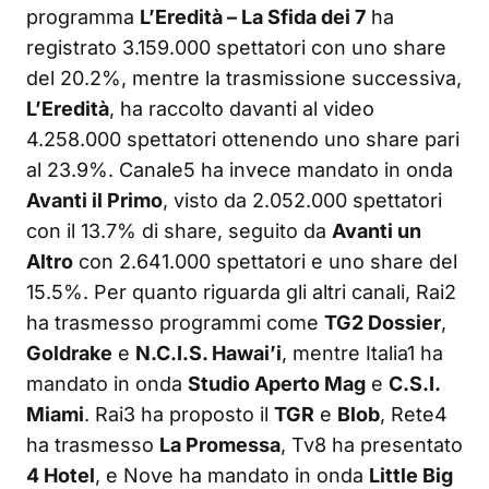
programma
L’Eredità – La Sfida dei 7
ha
registrato 3.159.000 spettatori con uno share
del 20.2%, mentre la trasmissione successiva,
L’Eredità
, ha raccolto davanti al video
4.258.000 spettatori ottenendo uno share pari
al 23.9%. Canale5 ha invece mandato in onda
Avanti il Primo
, visto da 2.052.000 spettatori
con il 13.7% di share, seguito da
Avanti un
Altro
con 2.641.000 spettatori e uno share del
15.5%. Per quanto riguarda gli altri canali, Rai2
ha trasmesso programmi come
TG2 Dossier
,
Goldrake
e
N.C.I.S. Hawai’i
, mentre Italia1 ha
mandato in onda
Studio Aperto Mag
e
C.S.I.
Miami
. Rai3 ha proposto il
TGR
e
Blob
, Rete4
ha trasmesso
La Promessa
, Tv8 ha presentato
4 Hotel
, e Nove ha mandato in onda
Little Big