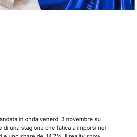
 andata in onda venerdì 3 novembre su
 di una stagione che fatica a imporsi nel
i e uno share del 14,7%, il reality show