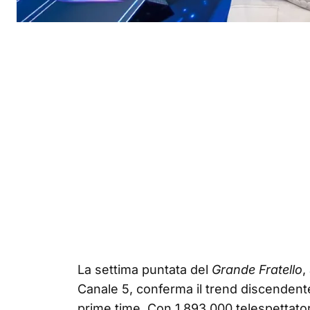
La settima puntata del
Grande Fratello
,
Canale 5, conferma il trend discendente
prime time. Con 1.893.000 telespettator