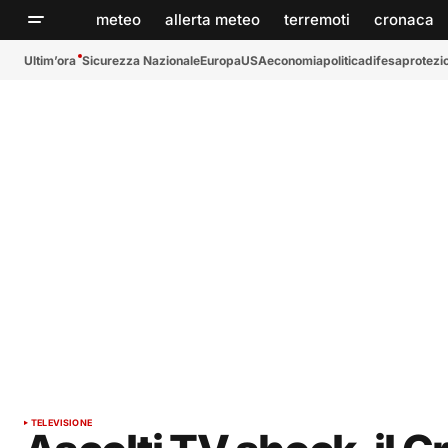
meteo
allerta meteo
terremoti
cronaca
Ultim’ora
Sicurezza Nazionale
Europa
USA
economia
politica
difesa
protezio
TELEVISIONE