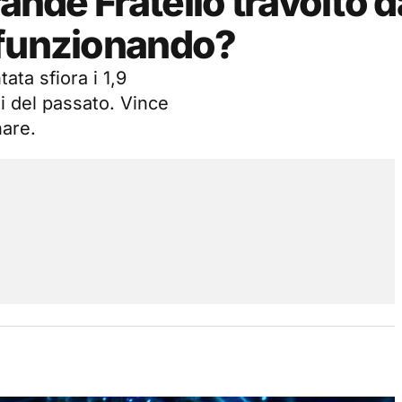
rande Fratello travolto d
 funzionando?
ata sfiora i 1,9
ti del passato. Vince
hare.