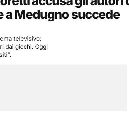
retti accusa gli autori 
tre a Medugno succede
tema televisivo:
ri dai giochi. Oggi
iti”.