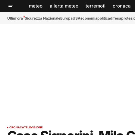
meteo
allerta meteo
terremoti
cronaca
Ultim’ora
Sicurezza Nazionale
Europa
USA
economia
politica
difesa
protezio
CRONACA
TELEVISIONE