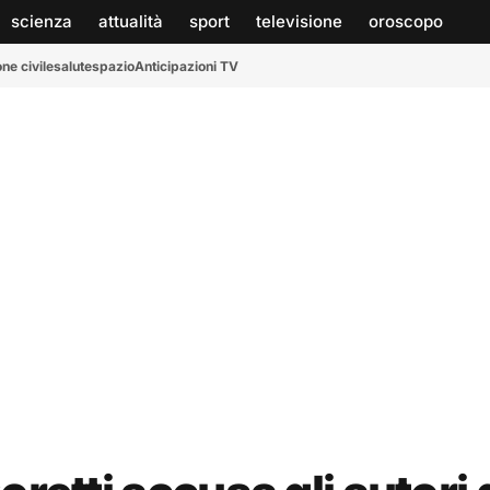
scienza
attualità
sport
televisione
oroscopo
ne civile
salute
spazio
Anticipazioni TV