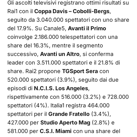
Gli ascolti televisivi registrano ottimi risultati su
Rai1 con il
Coppa Davis – Cobolli-Bergs
,
seguito da 3.040.000 spettatori con uno share
del 17.9%. Su Canale5,
Avanti il Primo
coinvolge 2.186.000 telespettatori con una
share del 16.3%, mentre il segmento
successivo,
Avanti un Altro
, si conferma
leader con 3.511.000 spettatori e il 21.8% di
share. Rai2 propone
TGSport Sera
con
520.000 spettatori (3.9%), seguito dai due
episodi di
N.C.I.S. Los Angeles
,
rispettivamente con 516.000 (3.2%) e 728.000
spettatori (4%). Italia1 registra 464.000
spettatori per il
Grande Fratello
(3.4%),
427.000 per
Studio Aperto Mag
(2.8%) e
581.000 per
C.S.I. Miami
con una share del