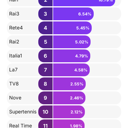
3
Rai3
6.54%
4
Rete4
5.45%
5
Rai2
5.02%
6
Italia1
4.79%
7
La7
4.58%
8
TV8
2.55%
9
Nove
2.46%
10
Supertennis
2.12%
11
Real Time
1.98%