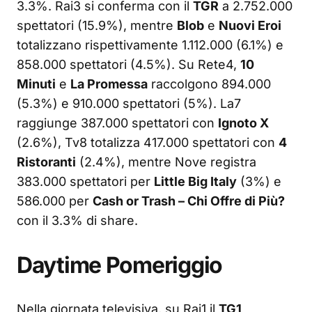
3.3%. Rai3 si conferma con il
TGR
a 2.752.000
spettatori (15.9%), mentre
Blob
e
Nuovi Eroi
totalizzano rispettivamente 1.112.000 (6.1%) e
858.000 spettatori (4.5%). Su Rete4,
10
Minuti
e
La Promessa
raccolgono 894.000
(5.3%) e 910.000 spettatori (5%). La7
raggiunge 387.000 spettatori con
Ignoto X
(2.6%), Tv8 totalizza 417.000 spettatori con
4
Ristoranti
(2.4%), mentre Nove registra
383.000 spettatori per
Little Big Italy
(3%) e
586.000 per
Cash or Trash – Chi Offre di Più?
con il 3.3% di share.
Daytime Pomeriggio
Nella giornata televisiva, su Rai1 il
TG1