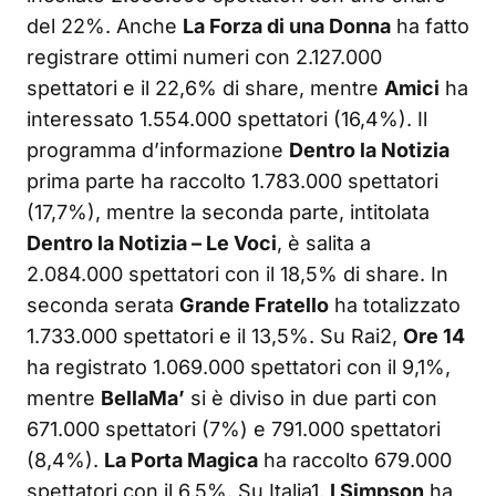
del 22%. Anche
La Forza di una Donna
ha fatto
registrare ottimi numeri con 2.127.000
spettatori e il 22,6% di share, mentre
Amici
ha
interessato 1.554.000 spettatori (16,4%). Il
programma d’informazione
Dentro la Notizia
prima parte ha raccolto 1.783.000 spettatori
(17,7%), mentre la seconda parte, intitolata
Dentro la Notizia – Le Voci
, è salita a
2.084.000 spettatori con il 18,5% di share. In
seconda serata
Grande Fratello
ha totalizzato
1.733.000 spettatori e il 13,5%. Su Rai2,
Ore 14
ha registrato 1.069.000 spettatori con il 9,1%,
mentre
BellaMa’
si è diviso in due parti con
671.000 spettatori (7%) e 791.000 spettatori
(8,4%).
La Porta Magica
ha raccolto 679.000
spettatori con il 6,5%. Su Italia1,
I Simpson
ha