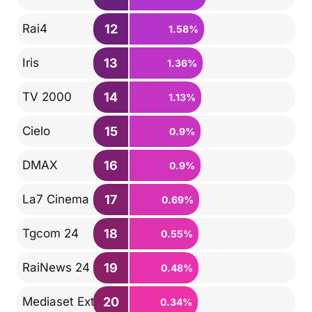
12
Rai4
1.58%
13
Iris
1.36%
14
TV 2000
1.13%
15
Cielo
0.9%
16
DMAX
0.9%
17
La7 Cinema
0.69%
18
Tgcom 24
0.55%
19
RaiNews 24
0.48%
20
Mediaset Extra
0.34%