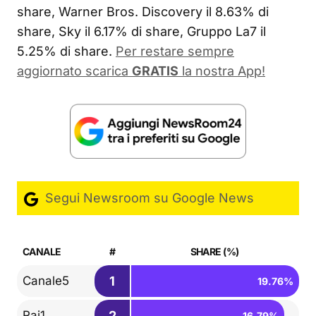
share, Warner Bros. Discovery il 8.63% di
share, Sky il 6.17% di share, Gruppo La7 il
5.25% di share.
Per restare sempre
aggiornato scarica
GRATIS
la nostra App!
Segui Newsroom su Google News
CANALE
#
SHARE (%)
1
Canale5
19.76%
2
Rai1
16.79%