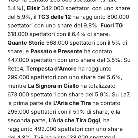
5.4%),
Elisir
342.000 spettatori con uno share
del 5.9%, il
TG3 delle 12
ha raggiunto 800.000
spettatori con uno share del 9.8%,
Fuori TG
618.000 spettatori con il 6.4% di share,
Quante Storie
568.000 spettatori con il 5% di
share, e
Passato e Presente
ha contato
447.000 spettatori con uno share del 3.5%. Su
Rete4,
Tempesta d’Amore
ha raggiunto
299.000 spettatori con uno share del 5.6%,
mentre
La Signora in Giallo
ha totalizzato
673.000 spettatori con share del 5.9%. Su La7,
la prima parte de
L’Aria che Tira
ha contato
295.000 spettatori con il 5.1% di share, e la
seconda parte,
L’Aria che Tira Oggi
, ha
raggiunto 492.000 spettatori con uno share
del 4.8%. Tv8 ha visto 138.000 spettatori