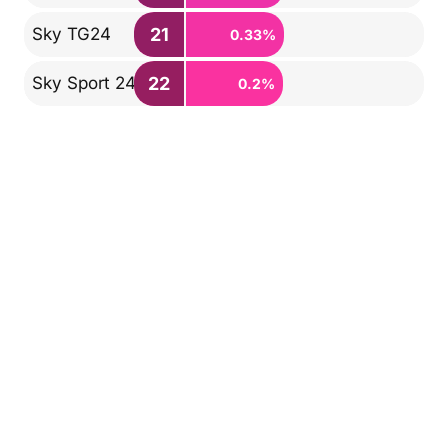
21
Sky TG24
0.33%
22
Sky Sport 24
0.2%