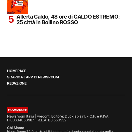
Allerta Caldo, 48 ore di CALDO ESTREMO:
25 città in Bollino ROSSO
HOMEPAGE
SCARICA L’APP DI NEWSROOM
REDAZIONE
Newsroom Italia | wecont. Editore: Ducklab s.r.l. - C.F. e P.IVA
IT03634050987 - R.E.A. BS 550532
Chi Siamo
NewsRoom24 è parte di Wecont: un'azienda specializzata nella