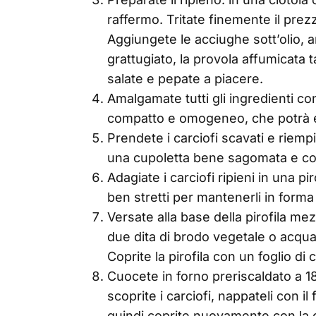
raffermo. Tritate finemente il prezze
Aggiungete le acciughe sott’olio, 
grattugiato, la provola affumicata ta
salate e pepate a piacere.
Amalgamate tutti gli ingredienti c
compatto e omogeneo, che potrà ess
Prendete i carciofi scavati e riemp
una cupoletta bene sagomata e com
Adagiate i carciofi ripieni in una pi
ben stretti per mantenerli in forma
Versate alla base della pirofila me
due dita di brodo vegetale o acqua e
Coprite la pirofila con un foglio di 
Cuocete in forno preriscaldato a 1
scoprite i carciofi, nappateli con il
quindi coprite nuovamente con la c