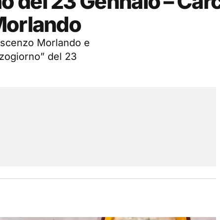
 del 23 Gennaio – Carc
Morlando
rescenzo Morlando e
zogiorno” del 23