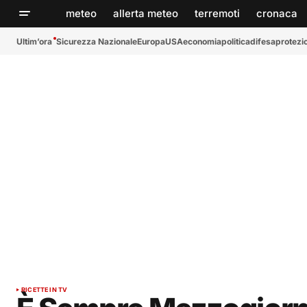
meteo
allerta meteo
terremoti
cronaca
Ultim’ora
Sicurezza Nazionale
Europa
USA
economia
politica
difesa
protezio
RICETTE IN TV