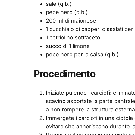
sale (q.b.)
pepe nero (q.b.)
200 ml di maionese
1 cucchiaio di capperi dissalati per 
1 cetriolino sott’aceto
succo di 1 limone
pepe nero per la salsa (q.b.)
Procedimento
Iniziate pulendo i carciofi: elimina
scavino asportate la parte centrale
a non rompere la struttura esterna
Immergete i carciofi in una ciotol
evitare che anneriscano durante l
Preparate il ripieno: in una ciotola 