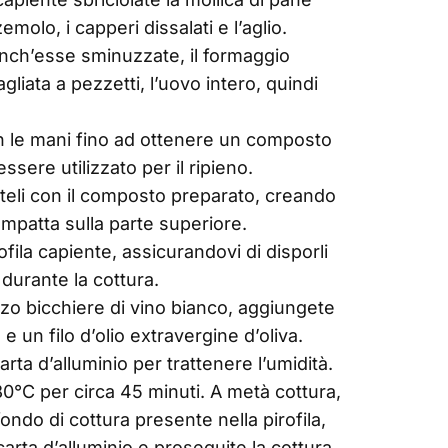
molo, i capperi dissalati e l’aglio.
anch’esse sminuzzate, il formaggio
gliata a pezzetti, l’uovo intero, quindi
on le mani fino ad ottenere un composto
ere utilizzato per il ripieno.
iteli con il composto preparato, creando
patta sulla parte superiore.
rofila capiente, assicurandovi di disporli
 durante la cottura.
zzo bicchiere di vino bianco, aggiungete
 un filo d’olio extravergine d’oliva.
carta d’alluminio per trattenere l’umidità.
80°C per circa 45 minuti. A metà cottura,
 fondo di cottura presente nella pirofila,
arta d’alluminio e proseguite la cottura