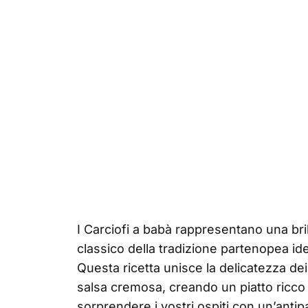
I Carciofi a babà rappresentano una bri
classico della tradizione partenopea i
Questa ricetta unisce la delicatezza dei
salsa cremosa, creando un piatto ricco 
sorprendere i vostri ospiti con un’antipa