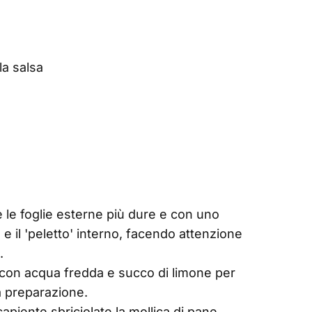
la salsa
te le foglie esterne più dure e con uno
 e il 'peletto' interno, facendo attenzione
.
a con acqua fredda e succo di limone per
a preparazione.
capiente sbriciolate la mollica di pane