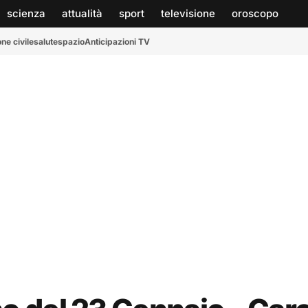
scienza
attualità
sport
televisione
oroscopo
ne civile
salute
spazio
Anticipazioni TV