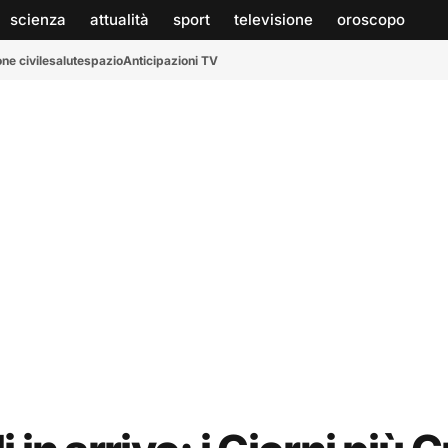
scienza
attualità
sport
televisione
oroscopo
ne civile
salute
spazio
Anticipazioni TV