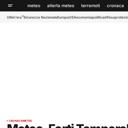
meteo
allerta meteo
terremoti
cronaca
Ultim’ora
Sicurezza Nazionale
Europa
USA
economia
politica
difesa
protezio
CRONACA
METEO