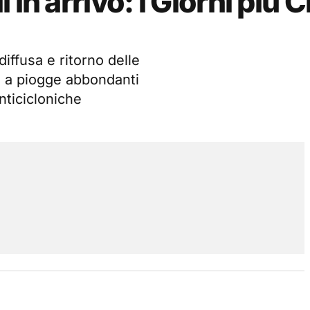
n arrivo: i Giorni più Cr
iffusa e ritorno delle
o a piogge abbondanti
nticicloniche