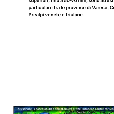
superiori, fino a 50-70 mm, sono attesi
particolare tra le province di Varese, 
Prealpi venete e friulane
.