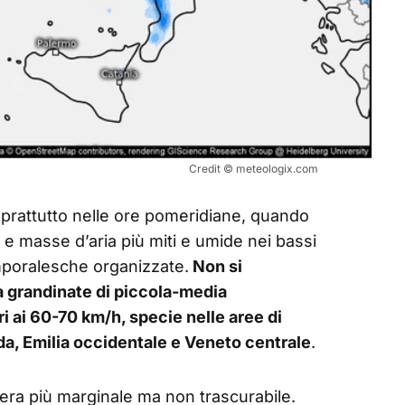
Credit © meteologix.com
 soprattutto nelle ore pomeridiane, quando
a e masse d’aria più miti e umide nei bassi
emporalesche organizzate.
Non si
a grandinate di piccola-media
i ai 60-70 km/h, specie nelle aree di
a, Emilia occidentale e Veneto centrale
.
niera più marginale ma non trascurabile.