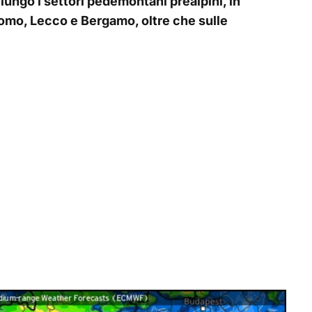
 lungo i settori pedemontani prealpini, in
Como, Lecco e Bergamo, oltre che sulle