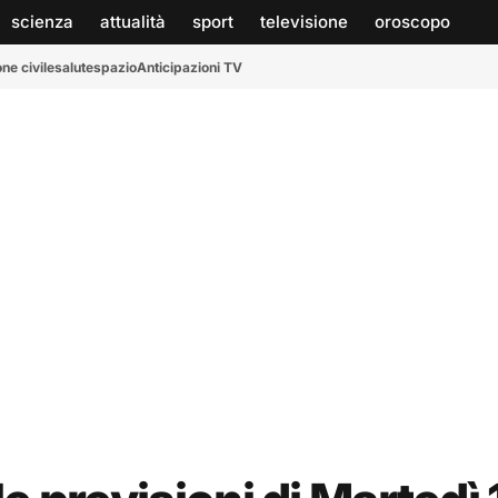
scienza
attualità
sport
televisione
oroscopo
ne civile
salute
spazio
Anticipazioni TV