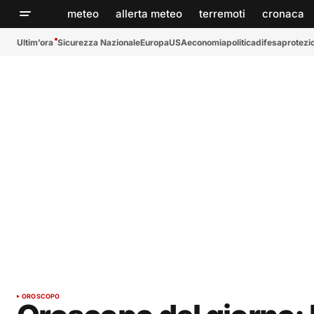
meteo
allerta meteo
terremoti
cronaca
Ultim’ora
Sicurezza Nazionale
Europa
USA
economia
politica
difesa
protezio
OROSCOPO