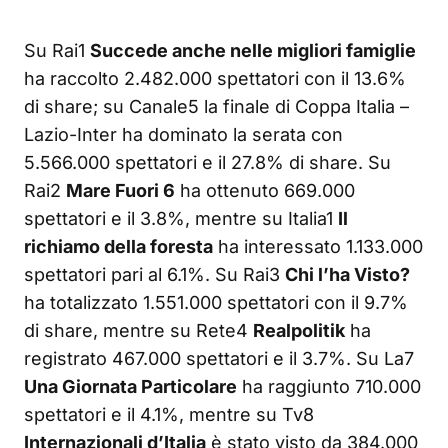
Su Rai1
Succede anche nelle migliori famiglie
ha raccolto 2.482.000 spettatori con il 13.6%
di share; su Canale5 la finale di Coppa Italia –
Lazio-Inter ha dominato la serata con
5.566.000 spettatori e il 27.8% di share. Su
Rai2
Mare Fuori 6
ha ottenuto 669.000
spettatori e il 3.8%, mentre su Italia1
Il
richiamo della foresta
ha interessato 1.133.000
spettatori pari al 6.1%. Su Rai3
Chi l’ha Visto?
ha totalizzato 1.551.000 spettatori con il 9.7%
di share, mentre su Rete4
Realpolitik
ha
registrato 467.000 spettatori e il 3.7%. Su La7
Una Giornata Particolare
ha raggiunto 710.000
spettatori e il 4.1%, mentre su Tv8
Internazionali d’Italia
è stato visto da 384.000