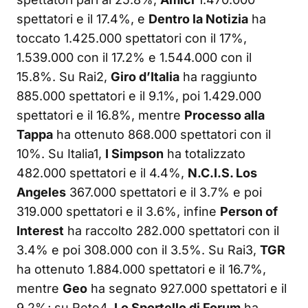
spettatori e il 17.4%, e
Dentro la Notizia
ha
toccato 1.425.000 spettatori con il 17%,
1.539.000 con il 17.2% e 1.544.000 con il
15.8%. Su Rai2,
Giro d’Italia
ha raggiunto
885.000 spettatori e il 9.1%, poi 1.429.000
spettatori e il 16.8%, mentre
Processo alla
Tappa
ha ottenuto 868.000 spettatori con il
10%. Su Italia1,
I Simpson
ha totalizzato
482.000 spettatori e il 4.4%,
N.C.I.S. Los
Angeles
367.000 spettatori e il 3.7% e poi
319.000 spettatori e il 3.6%, infine
Person of
Interest
ha raccolto 282.000 spettatori con il
3.4% e poi 308.000 con il 3.5%. Su Rai3,
TGR
ha ottenuto 1.884.000 spettatori e il 16.7%,
mentre
Geo
ha segnato 927.000 spettatori e il
9.2%; su Rete4,
Lo Sportello di Forum
ha