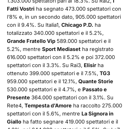
1.303.000 spettatori pari al 18.3%. Su Rai2,
I
Fatti Vostri
ha segnato 473.000 spettatori con
l’8% e, in un secondo dato, 905.000 spettatori
con il 9.4%. Su Italia1,
Chicago P.D.
ha
totalizzato 340.000 spettatori e il 5.2%,
Grande Fratello Vip
589.000 spettatori e il
5.2%, mentre
Sport Mediaset
ha registrato
616.000 spettatori con il 5.2% e poi 372.000
spettatori con il 3.3%. Su Rai3,
Elisir
ha
ottenuto 399.000 spettatori e il 7.5%,
TG3
959.000 spettatori e il 12.1%,
Quante Storie
530.000 spettatori e il 4.7%, e
Passato e
Presente
364.000 spettatori con il 3.1%. Su
Rete4,
Tempesta d’Amore
ha raccolto 275.000
spettatori con il 5.6%, mentre
La Signora in
Giallo
ha fatto segnare 419.000 spettatori e il