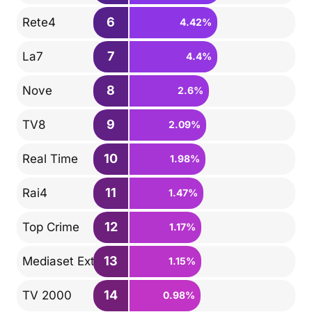
6
Rete4
4.42%
7
La7
4.4%
8
Nove
2.6%
9
TV8
2.09%
10
Real Time
1.98%
11
Rai4
1.47%
12
Top Crime
1.17%
13
Mediaset Extra
1.15%
14
TV 2000
0.98%