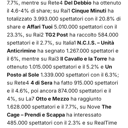
7.7%, mentre su Rete4
Del Debbio
ha ottenuto
il 4.6-4% di share; su Rai1
Cinque Minuti
ha
totalizzato 3.993.000 spettatori con il 20.8% di
share e
Affari Tuoi
5.010.000 spettatori con il
23.3%, su Rai2
TG2 Post
ha raccolto 584.000
spettatori e il 2.7%, su Italia1
N.C.I.S. – Unità
Anticrimine
ha segnato 1.267.000 spettatori e
il 6%, mentre su Rai3
Il Cavallo e la Torre
ha
ottenuto 1.015.000 spettatori e il 5.2% e
Un
Posto al Sole
1.339.000 spettatori con il 6.3%;
su Rete4
4 di Sera
ha fatto 915.000 spettatori
e il 4.6%, poi ancora 874.000 spettatori e il
4%, su La7
Otto e Mezzo
ha raggiunto
1.628.000 spettatori e il 7.7%, su Nove
The
Cage – Prendi e Scappa
ha interessato
485.000 spettatori con il 2.3% e su RealTime