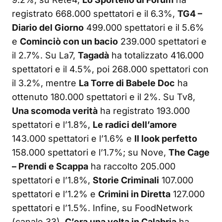
registrato 668.000 spettatori e il 6.3%,
TG4 –
Diario del Giorno
499.000 spettatori e il 5.6%
e
Cominciò con un bacio
239.000 spettatori e
il 2.7%. Su La7,
Tagadà
ha totalizzato 416.000
spettatori e il 4.5%, poi 268.000 spettatori con
il 3.2%, mentre
La Torre di Babele Doc
ha
ottenuto 180.000 spettatori e il 2%. Su Tv8,
Una scomoda verità
ha registrato 193.000
spettatori e l’1.8%,
Le radici dell’amore
143.000 spettatori e l’1.6% e
Il look perfetto
158.000 spettatori e l’1.7%; su Nove,
The Cage
– Prendi e Scappa
ha raccolto 205.000
spettatori e l’1.8%,
Storie Criminali
107.000
spettatori e l’1.2% e
Crimini in Diretta
127.000
spettatori e l’1.5%. Infine, su FoodNetwork
(canale 33),
C’era una volta in Calabria
ha