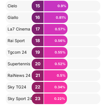
15
Cielo
0.9%
16
Giallo
0.81%
17
La7 Cinema
0.57%
18
Rai Sport
0.56%
19
Tgcom 24
0.55%
20
Supertennis
0.52%
21
RaiNews 24
0.5%
22
Sky TG24
0.34%
23
Sky Sport 24
0.22%