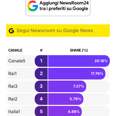
Segui Newsroom su Google News
CANALE
#
SHARE (%)
1
Canale5
20.18%
2
Rai1
17.76%
3
Rai3
7.27%
4
Rai2
5.79%
5
Italia1
4.88%