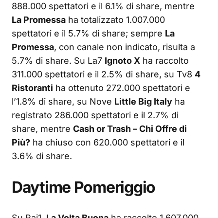
888.000 spettatori e il 6.1% di share, mentre
La Promessa
ha totalizzato 1.007.000
spettatori e il 5.7% di share; sempre
La
Promessa
, con canale non indicato, risulta a
5.7% di share. Su La7
Ignoto X
ha raccolto
311.000 spettatori e il 2.5% di share, su Tv8
4
Ristoranti
ha ottenuto 272.000 spettatori e
l’1.8% di share, su Nove
Little Big Italy
ha
registrato 286.000 spettatori e il 2.7% di
share, mentre
Cash or Trash – Chi Offre di
Più?
ha chiuso con 620.000 spettatori e il
3.6% di share.
Daytime Pomeriggio
Su Rai1,
La Volta Buona
ha raccolto 1.607.000