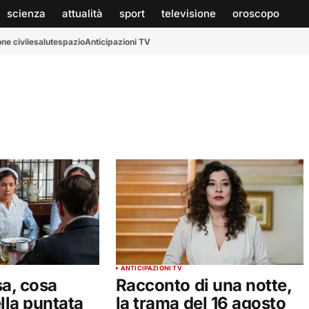
scienza
attualità
sport
televisione
oroscopo
ne civile
salute
spazio
Anticipazioni TV
ANTICIPAZIONI TV
a, cosa
Racconto di una notte,
lla puntata
la trama del 16 agosto