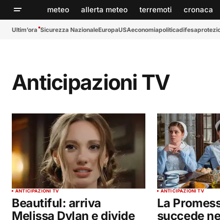
meteo
allerta meteo
terremoti
cronaca
Ultim’ora
Sicurezza Nazionale
Europa
USA
economia
politica
difesa
protezio
Anticipazioni TV
ANTICIPAZIONI TV
ANTICIPAZIONI TV
Beautiful: arriva
La Promess
Melissa Dylan e divide
succede ne