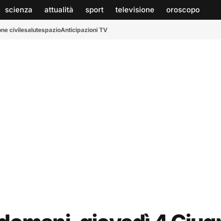
scienza
attualità
sport
televisione
oroscopo
ne civile
salute
spazio
Anticipazioni TV