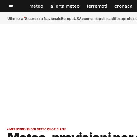
meteo
allerta meteo
terremoti
cronaca
Ultim’ora
Sicurezza Nazionale
Europa
USA
economia
politica
difesa
protezio
METEO
PREVISIONI METEO QUOTIDIANE