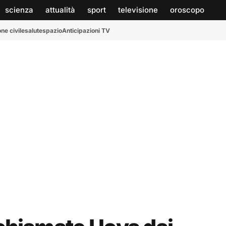
scienza
attualità
sport
televisione
oroscopo
ne civile
salute
spazio
Anticipazioni TV