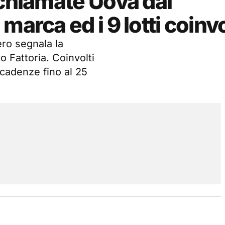
ichiamate Uova dai
arca ed i 9 lotti coinvo
ero segnala la
 Fattoria. Coinvolti
scadenze fino al 25