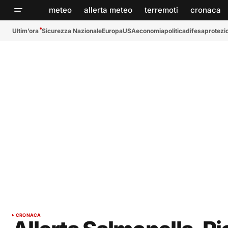
meteo
allerta meteo
terremoti
cronaca
Ultim’ora
Sicurezza Nazionale
Europa
USA
economia
politica
difesa
protezio
CRONACA