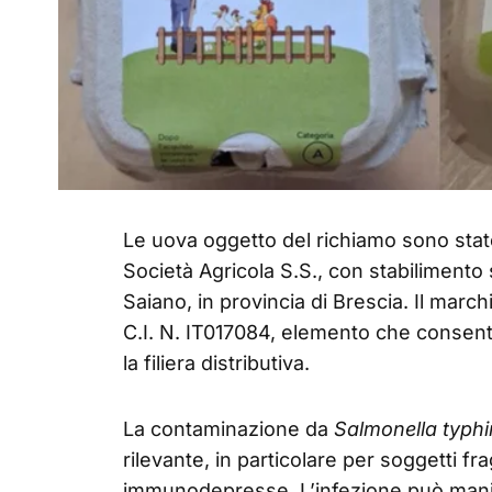
Le uova oggetto del richiamo sono state
Società Agricola S.S., con stabilimento
Saiano, in provincia di Brescia. Il march
C.I. N. IT017084, elemento che consente 
la filiera distributiva.
La contaminazione da
Salmonella typh
rilevante, in particolare per soggetti f
immunodepresse. L’infezione può manife