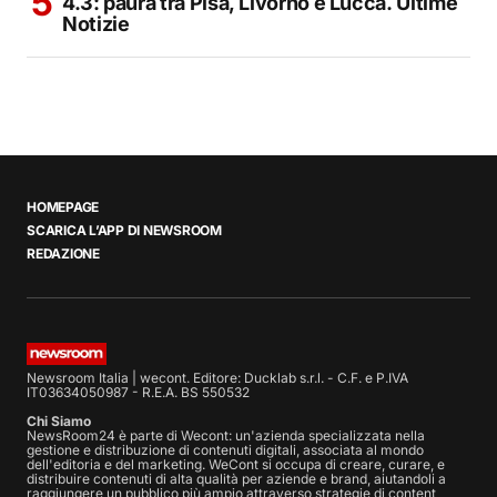
4.3: paura tra Pisa, Livorno e Lucca. Ultime
Notizie
HOMEPAGE
SCARICA L’APP DI NEWSROOM
REDAZIONE
Newsroom Italia | wecont. Editore: Ducklab s.r.l. - C.F. e P.IVA
IT03634050987 - R.E.A. BS 550532
Chi Siamo
NewsRoom24 è parte di Wecont: un'azienda specializzata nella
gestione e distribuzione di contenuti digitali, associata al mondo
dell'editoria e del marketing. WeCont si occupa di creare, curare, e
distribuire contenuti di alta qualità per aziende e brand, aiutandoli a
raggiungere un pubblico più ampio attraverso strategie di content