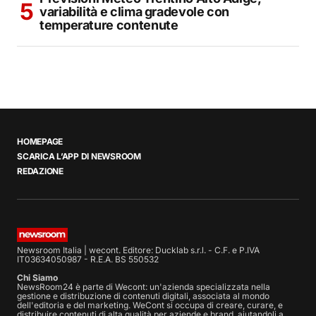
variabilità e clima gradevole con
temperature contenute
HOMEPAGE
SCARICA L’APP DI NEWSROOM
REDAZIONE
Newsroom Italia | wecont. Editore: Ducklab s.r.l. - C.F. e P.IVA
IT03634050987 - R.E.A. BS 550532
Chi Siamo
NewsRoom24 è parte di Wecont: un'azienda specializzata nella
gestione e distribuzione di contenuti digitali, associata al mondo
dell'editoria e del marketing. WeCont si occupa di creare, curare, e
distribuire contenuti di alta qualità per aziende e brand, aiutandoli a