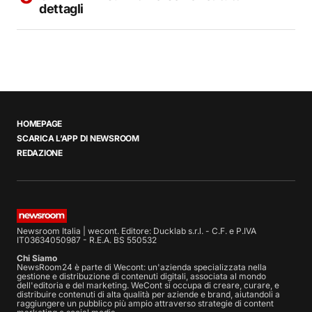
dettagli
HOMEPAGE
SCARICA L’APP DI NEWSROOM
REDAZIONE
Newsroom Italia | wecont. Editore: Ducklab s.r.l. - C.F. e P.IVA
IT03634050987 - R.E.A. BS 550532
Chi Siamo
NewsRoom24 è parte di Wecont: un'azienda specializzata nella
gestione e distribuzione di contenuti digitali, associata al mondo
dell'editoria e del marketing. WeCont si occupa di creare, curare, e
distribuire contenuti di alta qualità per aziende e brand, aiutandoli a
raggiungere un pubblico più ampio attraverso strategie di content