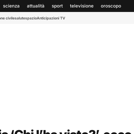
scienza
attualità
sport
televisione
oroscopo
ne civile
salute
spazio
Anticipazioni TV