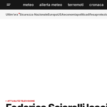
meteo
allerta meteo
terremoti
cronaca
Ultim’ora
Sicurezza Nazionale
Europa
USA
economia
politica
difesa
protezio
ATTUALITÀ
TELEVISIONE