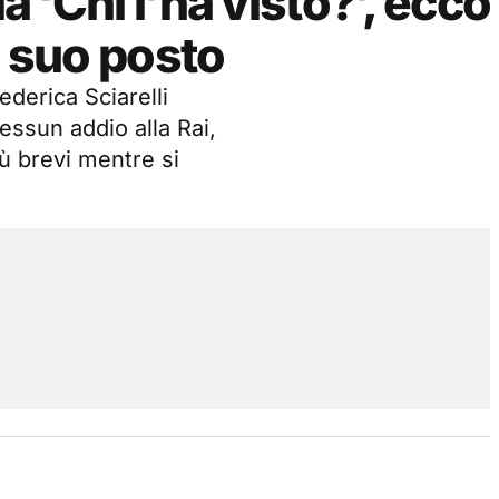
a ‘Chi l’ha visto?’, ecco
l suo posto
ederica Sciarelli
essun addio alla Rai,
iù brevi mentre si