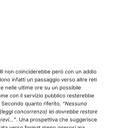
elli non coinciderebbe però con un addio
dono infatti un passaggio verso altre reti
te nelle ultime ore su un possibile
game con il servizio pubblico resterebbe
. Secondo quanto riferito,
“Nessuna
di (leggi concorrenza) lei dovrebbe restare
brevi…”
. Una prospettiva che suggerisce
ntata verso format meno onerosi ma